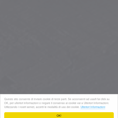
Next
Questo sito consente di inviare cookie di terze parti. Se acconsenti ad usarli fai click su
OK, per ulteriori informazioni o negare il consenso ai cookie vai a Ulteriori Informazioni.
Utilizzando i nostri servizi, accetti le modalità di uso dei cookie.
Ulteriori Informazioni
OK!